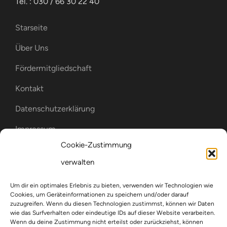
Tel. : 030 / 66 30 22 40
Starseite
Über Uns
Fördermitgliedschaft
Kontakt
Datenschutzerklärung
Impressum
Cookie-Zustimmung
Cookie-Richtlinie (EU)
verwalten
WIR SIND MITGLIED IM
Um dir ein optimales Erlebnis zu bieten, verwenden wir Technologien wie
Cookies, um Geräteinformationen zu speichern und/oder darauf
zuzugreifen. Wenn du diesen Technologien zustimmst, können wir Daten
wie das Surfverhalten oder eindeutige IDs auf dieser Website verarbeiten.
Wenn du deine Zustimmung nicht erteilst oder zurückziehst, können