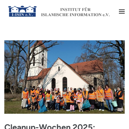
Zum
Inhalt
Institut für Islamische
springen
(Enter
Information e.V. (I-ISIN e.V.)
drücken)
Cleanup-Wochen 2025: