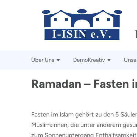
Zum
Inhalt
springen
(Enter
drücken)
Über Uns
DemoKreativ
Unser
Ramadan – Fasten i
Fasten im Islam gehört zu den 5 Säul
Muslim:innen, die unter anderem gesu
zum Sonnenuntergang Enthaltsamkeit. 