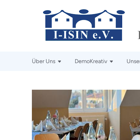
Zum
Inhalt
springen
(Enter
drücken)
Über Uns
DemoKreativ
Unser