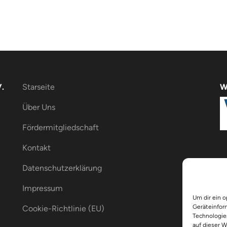
.
Starseite
W
Über Uns
Fördermitgliedschaft
Kontakt
Datenschutzerklärung
Impressum
Um dir ein 
Geräteinfor
Cookie-Richtlinie (EU)
Technologie
auf dieser 