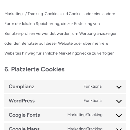
Marketing- / Tracking-Cookies sind Cookies oder eine andere
Form der lokalen Speicherung, die zur Erstellung von
Benutzerprofilen verwendet werden, um Werbung anzuzeigen
oder den Benutzer auf dieser Website oder über mehrere
Websites hinweg für ähnliche Marketingzwecke zu verfolgen.
6. Platzierte Cookies
Complianz
Funktional
Consent
WordPress
Funktional
to
Consent
service
Google Fonts
Marketing/Tracking
to
Consent
complianz
service
Google Maps
Marketing/Tracking
to