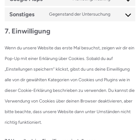
Consent
wordpress
service
Sonstiges
Gegenstand der Untersuchung
to
Consent
google-
service
7. Einwilligung
to
fonts
google-
service
maps
Wenn du unsere Website das erste Mal besuchst, zeigen wir dir ein
sonstiges
Pop-Up mit einer Erklärung über Cookies. Sobald du auf
„Einstellungen speichern“ klickst, gibst du uns deine Einwilligung
alle von dir gewählten Kategorien von Cookies und Plugins wie in
dieser Cookie-Erklärung beschrieben zu verwenden. Du kannst die
Verwendung von Cookies über deinen Browser deaktivieren, aber
bitte beachte, dass unsere Website dann unter Umständen nicht
richtig funktioniert.