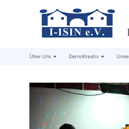
Zum
Inhalt
springen
(Enter
drücken)
Über Uns
DemoKreativ
Unser