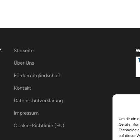
.
Starseite
W
Über Uns
Fördermitgliedschaft
Kontakt
Datenschutzerklärung
Impressum
Um dir ein 
Geräteinfor
Cookie-Richtlinie (EU)
Technologie
auf dieser 