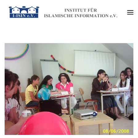
Zum
Inhalt
Institut für Islamische
springen
(Enter
Information e.V. (I-ISIN e.V.)
drücken)