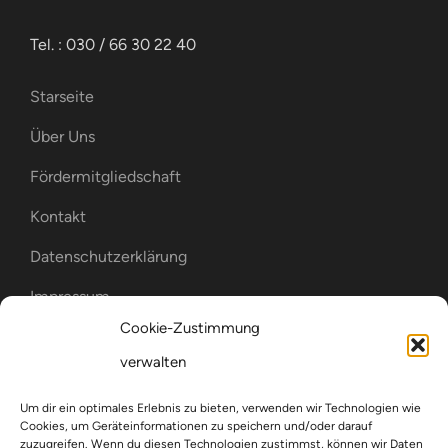
Tel. : 030 / 66 30 22 40
Starseite
Über Uns
Fördermitgliedschaft
Kontakt
Datenschutzerklärung
Impressum
Cookie-Zustimmung
Cookie-Richtlinie (EU)
verwalten
WIR SIND MITGLIED IM
Um dir ein optimales Erlebnis zu bieten, verwenden wir Technologien wie
Cookies, um Geräteinformationen zu speichern und/oder darauf
zuzugreifen. Wenn du diesen Technologien zustimmst, können wir Daten