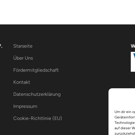
.
Starseite
W
Über Uns
Fördermitgliedschaft
Kontakt
Datenschutzerklärung
Impressum
Um dir ein 
Geräteinfor
Cookie-Richtlinie (EU)
Technologie
auf dieser 
zurückziehs