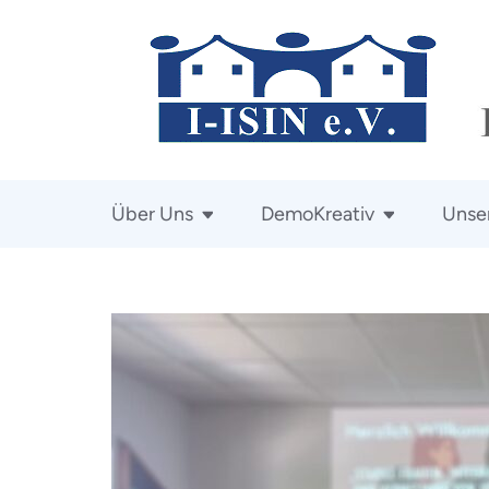
Zum
Inhalt
springen
(Enter
drücken)
Über Uns
DemoKreativ
Unser