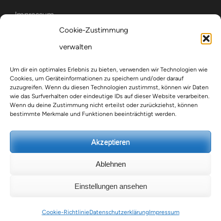
Impressum
Cookie-Zustimmung
Cookie-Richtlinie (EU)
verwalten
WIR SIND MITGLIED IM
Um dir ein optimales Erlebnis zu bieten, verwenden wir Technologien wie
Cookies, um Geräteinformationen zu speichern und/oder darauf
zuzugreifen. Wenn du diesen Technologien zustimmst, können wir Daten
wie das Surfverhalten oder eindeutige IDs auf dieser Website verarbeiten.
Wenn du deine Zustimmung nicht erteilst oder zurückziehst, können
bestimmte Merkmale und Funktionen beeinträchtigt werden.
Akzeptieren
Ablehnen
Copyright ©2026
Institut für Islamische Information e.V. (I-ISIN
Einstellungen ansehen
e.V.)
.
Education Zone | Entwickelt von
Rara Themes
. Präsentiert
von
WordPress
.
Datenschutzerklärung
Cookie-Richtlinie
Datenschutzerklärung
Impressum