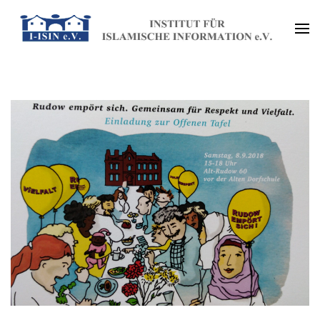
Zum
Inhalt
Institut für Islamische
springen
(Enter
Information e.V. (I-ISIN e.V.)
drücken)