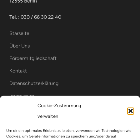
12355 Berlin
Tel. : 030 / 66 30 22 40
Starseite
Über Uns
Fördermitgliedschaft
Kontakt
Datenschutzerklärung
Impressum
Cookie-Zustimmung
Cookie-Richtlinie (EU)
verwalten
WIR SIND MITGLIED IM
Um dir ein optimales Erlebnis zu bieten, verwenden wir Technologien wie
Cookies, um Geräteinformationen zu speichern und/oder darauf