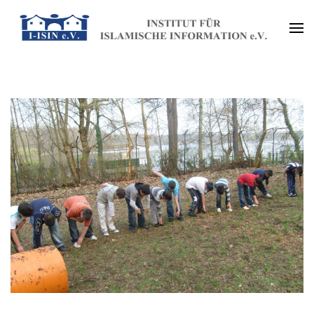
Zum
Inhalt
Institut für Islamische
springen
(Enter
Information e.V. (I-ISIN e.V.)
drücken)