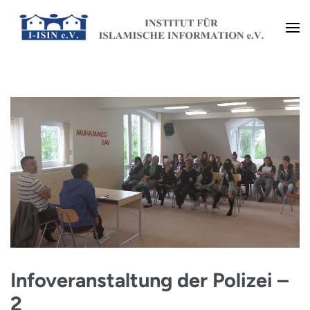
Zum
Inhalt
Institut für Islamische
springen
(Enter
Information e.V. (I-ISIN e.V.)
drücken)
Infoveranstaltung der Polizei –
2